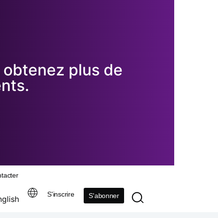
 obtenez plus de
ents.
tacter
S'inscrire
S'abonner
nglish